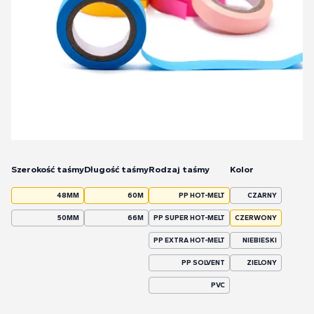
Szerokość taśmy
Długość taśmy
Rodzaj taśmy
Kolor
48MM
60M
PP HOT-MELT
CZARNY
50MM
66M
PP SUPER HOT-MELT
CZERWONY
PP EXTRA HOT-MELT
NIEBIESKI
PP SOLVENT
ZIELONY
PVC