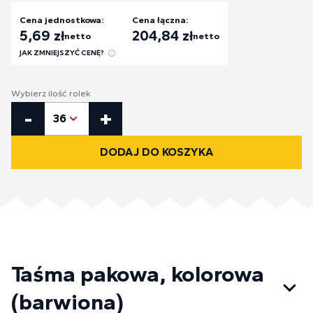
Cena jednostkowa:
Cena łączna:
5,69
zł
204,84
zł
netto
netto
JAK ZMNIEJSZYĆ CENĘ?
Wybierz ilość rolek
ilość Taśma pakowa, kolorowa (barwiona)
-
+
36
DODAJ DO KOSZYKA
Taśma pakowa, kolorowa
(barwiona)