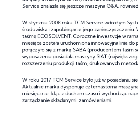
Service znalazła się jeszcze maszyna G&A, równie
W styczniu 2008 roku TCM Service wdrożyło Sys
środowiska i zapobieganie jego zanieczyszczeniu.
taśmę ECOSOLVENT. Coroczne inwestycje w ramach
miesiąca została uruchomiona innowacyjna linia 
połączyło się z marką SABA (producentem taśm sa
wyposażeniu posiadała maszyny SIAT (największego 
rozszerzeniu produkcji taśm, drukowanych metodą
W roku 2017 TCM Service było już w posiadaniu si
Aktualnie marka dysponuje czternastoma maszyna
miesięcznie. Idąc z duchem czasu i wychodząc nap
zarządzanie składanymi zamówieniami.