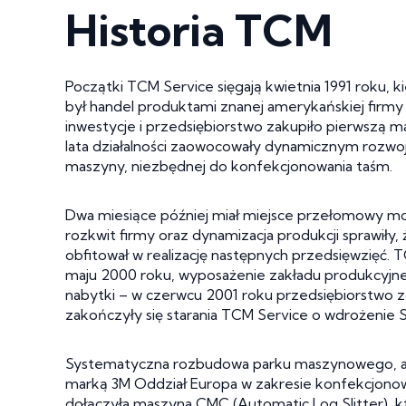
Historia TCM
Początki TCM Service sięgają kwietnia 1991 roku, k
był handel produktami znanej amerykańskiej firmy 
inwestycje i przedsiębiorstwo zakupiło pierwszą m
lata działalności zaowocowały dynamicznym rozwoj
maszyny, niezbędnej do konfekcjonowania taśm.
Dwa miesiące później miał miejsce przełomowy mome
rozkwit firmy oraz dynamizacja produkcji sprawiły,
obfitował w realizację następnych przedsięwzięć. 
maju 2000 roku, wyposażenie zakładu produkcyjne
nabytki – w czerwcu 2001 roku przedsiębiorstwo 
zakończyły się starania TCM Service o wdrożenie S
Systematyczna rozbudowa parku maszynowego, a ta
marką 3M Oddział Europa w zakresie konfekcjonowan
dołączyła maszyna CMC (Automatic Log Slitter), k