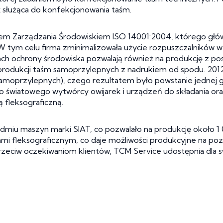
ż służąca do konfekcjonowania taśm.
tem Zarządzania Środowiskiem ISO 14001:2004, którego gł
 W tym celu firma zminimalizowała użycie rozpuszczalników 
 ochrony środowiska pozwalają również na produkcję z po
do produkcji taśm samoprzylepnych z nadrukiem od spodu. 2
moprzylepnych), czego rezultatem było powstanie jednej gr
światowego wytwórcy owijarek i urządzeń do składania oraz z
 fleksograficzną.
edmiu maszyn marki SIAT, co pozwalało na produkcję około 
mi fleksograficznym, co daje możliwości produkcyjne na p
rzeciw oczekiwaniom klientów, TCM Service udostępnia dla s