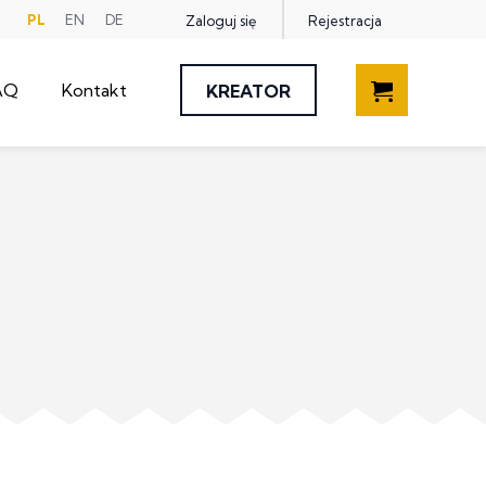
PL
EN
DE
Zaloguj się
Rejestracja
Zmień
język
witryny
AQ
Kontakt
KREATOR
Taśmy techniczne –
malarskie,
Aplikatory do taśm
specjalistyczne
ręczne