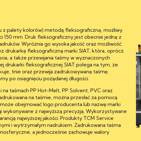
z palety kolorów) metodą fleksograficzną, możliwy
 150 mm. Druk fleksograficzny jest obecnie jedną z
nadruków. Wyróżnia go wysoka jakość oraz możliwość
z drukarkę fleksograficzną marki SIAT, która, oprócz
ięcia, a także przewijania taśmy w wyznaczonych
ej drukarki fleksograficznej SIAT polega na tym, że
uje, tnie oraz przewija zadrukowywaną taśmę.
my po osiągnięciu pożądanej długości.
i na taśmach PP Hot-Melt, PP Solvent, PVC oraz
 nadrukowana na taśmie, można przesłać za pomocą
h może obejmować logo producenta lub nazwę marki
ługi wykonywane z najwyższą precyzją. Wykorzystywane
warancją najwyższej jakości. Produkty TCM Service
znymi i wytrzymałym nadrukiem. Zadrukowana taśma
atmosferyczne, a jednocześnie zachowuje walory