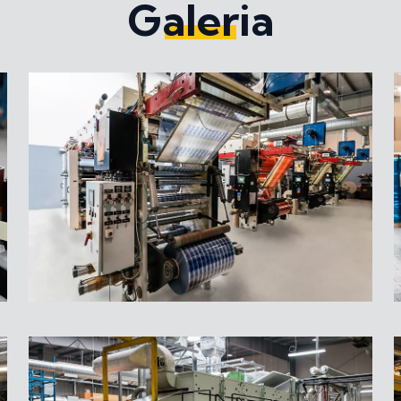
Galeria
Etykieciarka
przemysłowa