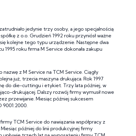
atrudniało jedynie trzy osoby, a jego specjalnością
 spółkę z o.o. Grudzień 1992 roku przyniósł ważne
 się kolejne tego typu urządzenie. Następne dwa
cu 1995 roku firma M Service dokonała zakupu
ło nazwę z M Service na TCM Service. Ciągły
lejna już, trzecia maszyna drukująca. Rok 1997
do die-cuttingu i etykiet. Trzy lata później, w
ąco-drukującej. Dalszy rozwój firmy wymusił nowe
ez przewijanie. Miesiąc później sukcesem
O 9001:2000.
 firmy TCM Service do nawiązania współpracy z
esiąc później do linii produkcyjnej firmy
o upływie trzech lat na wyposażeniu firmy TCM