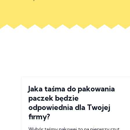
Jaka taśma do pakowania
paczek będzie
odpowiednia dla Twojej
firmy?
Wybór taśmy pakowej to na pierwszy rzut