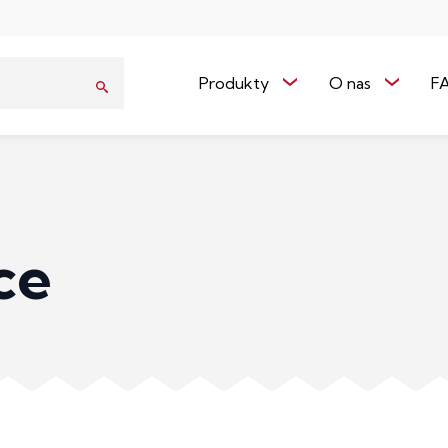
Produkty
O nas
F
ce
Promocje
Taśmy pakowe