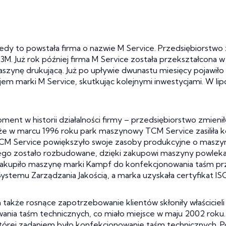
iedy to powstała firma o nazwie M Service. Przedsiębiorstwo z
3M. Już rok później firma M Service została przekształcona w
aszynę drukującą. Już po upływie dwunastu miesięcy pojawiło
em marki M Service, skutkując kolejnymi inwestycjami. W lip
nt w historii działalności firmy – przedsiębiorstwo zmieni
 że w marcu 1996 roku park maszynowy TCM Service zasiliła ko
TCM Service powiększyło swoje zasoby produkcyjne o maszynę 
go zostało rozbudowane, dzięki zakupowi maszyny powlekaj
zakupiło maszynę marki Kampf do konfekcjonowania taśm prz
ystemu Zarządzania Jakością, a marka uzyskała certyfikat IS
kże rosnące zapotrzebowanie klientów skłoniły właścicieli
ia taśm technicznych, co miało miejsce w maju 2002 roku. Mi
tórej zadaniem było konfekcjonowanie taśm technicznych. P