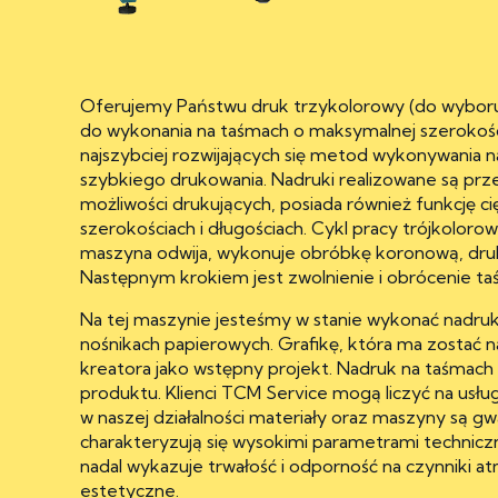
Oferujemy Państwu druk trzykolorowy (do wyboru 
do wykonania na taśmach o maksymalnej szerokości
najszybciej rozwijających się metod wykonywania 
szybkiego drukowania. Nadruki realizowane są prze
możliwości drukujących, posiada również funkcję c
szerokościach i długościach. Cykl pracy trójkolorow
maszyna odwija, wykonuje obróbkę koronową, druk
Następnym krokiem jest zwolnienie i obrócenie taś
Na tej maszynie jesteśmy w stanie wykonać nadruk
nośnikach papierowych. Grafikę, która ma zostać
kreatora jako wstępny projekt. Nadruk na taśmac
produktu. Klienci TCM Service mogą liczyć na us
w naszej działalności materiały oraz maszyny są g
charakteryzują się wysokimi parametrami technic
nadal wykazuje trwałość i odporność na czynniki 
estetyczne.