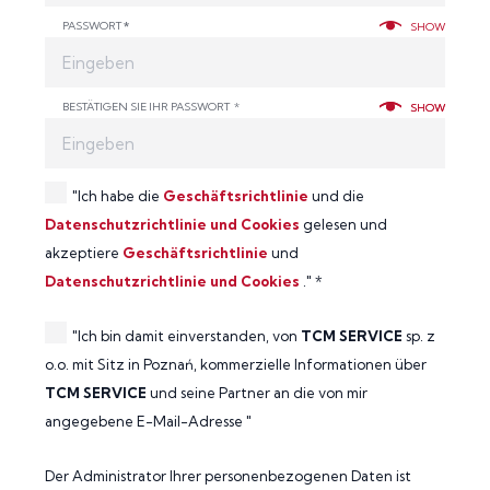
PASSWORT
*
SHOW
BESTÄTIGEN SIE IHR PASSWORT *
SHOW
SHOW
"Ich habe die
Geschäftsrichtlinie
und die
Datenschutzrichtlinie und Cookies
gelesen und
akzeptiere
Geschäftsrichtlinie
und
Datenschutzrichtlinie und Cookies
." *
"Ich bin damit einverstanden, von
TCM SERVICE
sp. z
o.o. mit Sitz in Poznań, kommerzielle Informationen über
TCM SERVICE
und seine Partner an die von mir
angegebene E-Mail-Adresse "
Der Administrator Ihrer personenbezogenen Daten ist