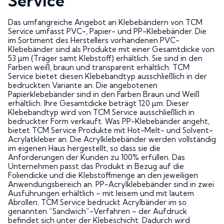
Service
Das umfangreiche Angebot an Klebebändern von TCM
Service umfasst PVC-, Papier- und PP-Klebebänder. Die
im Sortiment des Herstellers vorhandenen PVC-
Klebebänder sind als Produkte mit einer Gesamtdicke von
53 µm (Träger samt Klebstoff) erhältlich. Sie sind in den
Farben weiß, braun und transparent erhältlich. TCM
Service bietet diesen Klebebandtyp ausschließlich in der
bedruckten Variante an. Die angebotenen
Papierklebebänder sind in den Farben Braun und Weiß
erhältlich. Ihre Gesamtdicke beträgt 120 µm. Dieser
Klebebandtyp wird von TCM Service ausschließlich in
bedruckter Form verkauft. Was PP-Klebebänder angeht,
bietet TCM Service Produkte mit Hot-Melt- und Solvent-
Acrylatkleber an. Die Acrylklebebänder werden vollständig
im eigenen Haus hergestellt, so dass sie die
Anforderungen der Kunden zu 100% erfüllen. Das
Unternehmen passt das Produkt in Bezug auf die
Foliendicke und die Klebstoffmenge an den jeweiligen
Anwendungsbereich an. PP-Acrylklebebänder sind in zwei
Ausführungen erhältlich – mit leisem und mit lautem
Abrollen. TCM Service bedruckt Acrylbänder im so
genannten “Sandwich”-Verfahren – der Aufdruck
befindet sich unter der Klebeschicht. Dadurch wird