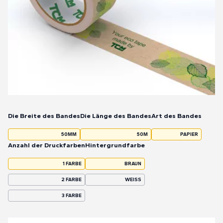
Die Breite des Bandes
Die Länge des Bandes
Art des Bandes
50MM
50M
PAPIER
Anzahl der Druckfarben
Hintergrundfarbe
1 FARBE
BRAUN
2 FARBE
WEISS
3 FARBE