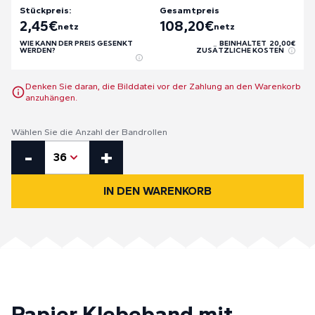
Stückpreis:
Gesamtpreis
2,45
€
108,20
€
netz
netz
WIE KANN DER PREIS GESENKT
BEINHALTET
20,00
€
WERDEN?
ZUSÄTZLICHE KOSTEN
Denken Sie daran, die Bilddatei vor der Zahlung an den Warenkorb
anzuhängen.
Wählen Sie die Anzahl der Bandrollen
Papier Klebeband mit Eigene Aufdruck Menge
-
+
36
IN DEN WARENKORB
Papier Klebeband mit