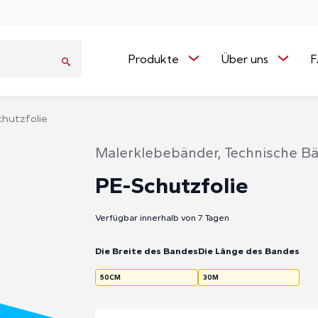
Produkte
Über uns
hutzfolie
Malerklebebänder
,
Technische B
PE-Schutzfolie
Verfügbar innerhalb von 7 Tagen
Werbeaktionen
Verpackungsklebebänder
Die Breite des Bandes
Die Länge des Bandes
50CM
30M