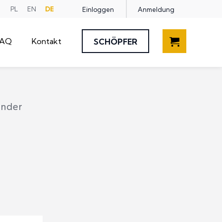
PL
EN
DE
Einloggen
Anmeldung
Ändern
Sie
die
FAQ
Kontakt
SCHÖPFER
Sprache
der
Website
änder
Technische Bänder
Manuelle Applikatoren