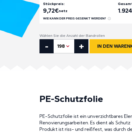
Stückpreis:
Gesamt
9,72
€
1.92
netz
WIE KANN DER PREIS GESENKT WERDEN?
Wählen Sie die Anzahl der Bandrollen
PE-Schutzfolie Menge
-
+
198
IN DEN WAREN
PE-Schutzfolie
PE-Schutzfolie ist ein unverzichtbares Ele
Renovierungsarbeiten. Es dient als Schutz
Produkt ist riss- und reißfest, was durch d