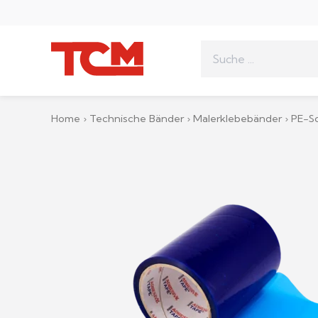
Search
for:
Home
›
Technische Bänder
›
Malerklebebänder
›
PE-Sc
Bedruckte Klebebänder
Vorlagen